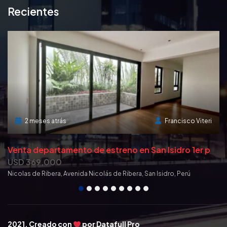
Recientes
2 meses atrás
Francisco Viteri
S
te Local Comercial en Miraflores super ubicación! con estacionamientos
V
enta departamento de estreno en San Isidro 1er piso
USD 369,000
U
Nicolas de Ribera, Avenida Nicolás de Ribera, San Isidro, Perú
Av
2021. Creado con
por
Datafull Pro