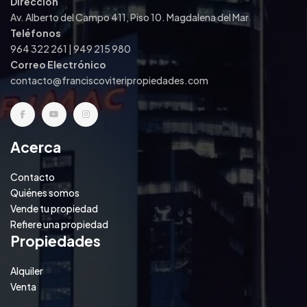
Dirección
Av. Alberto del Campo 411, Piso 10. Magdalena del Mar
Teléfonos
964 322 261 | 949 215 980
Correo Electrónico
contacto@franciscoviteripropiedades.com
Acerca
Contacto
Quiénes somos
Vende tu propiedad
Refiere una propiedad
Propiedades
Alquiler
Venta