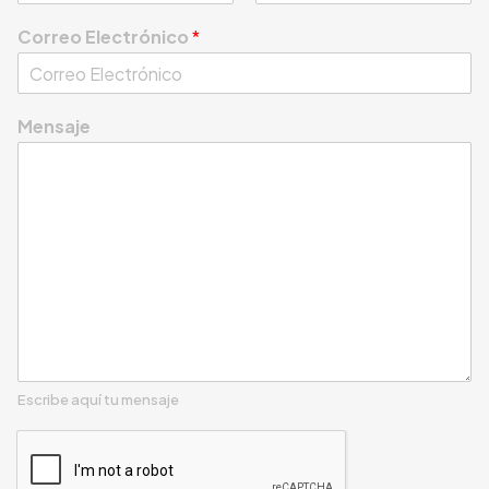
F
L
i
a
Correo Electrónico
*
r
s
s
t
t
Mensaje
Escribe aquí tu mensaje