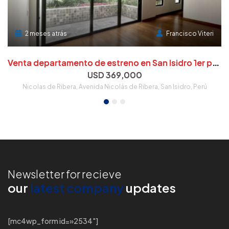
2 meses atrás
Francisco Viteri
M
n venta en San Isidro cerca a parque
V
enta departamento de estreno en San Isidro 1er piso
USD 369,000
Nicolas de Ribera, Avenida Nicolás de Ribera, San Isidro, Perú
Newsletter for recieve
our
latest company
updates
[mc4wp_form id=»2534″]