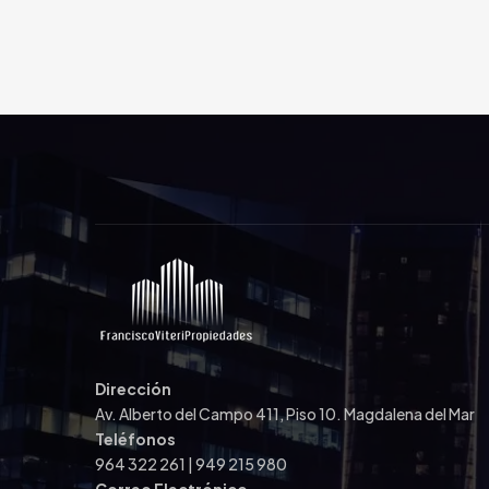
Dirección
Av. Alberto del Campo 411, Piso 10. Magdalena del Mar
ás
Francisco Viteri
2 años atrás
Maricel Viteri
Teléfonos
964 322 261 | 949 215 980