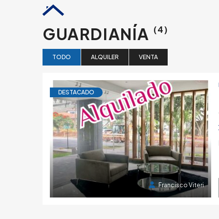
GUARDIANÍA
(4)
TODO
ALQUILER
VENTA
DESTACADO
6 años atrás
Francisco Viteri