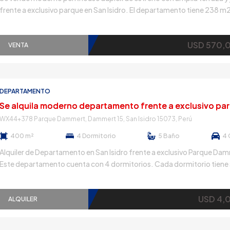
frente a exclusivo parque en San Isidro. El departamento tiene 238 m
área total. PRIMER NIVEL Tiene una amplia sala comedor con terraza ha
exterior con linda vista al parque. Consta de una cocina abierta tipo
USD 570,
americana, con muebles altos y […]
VENTA
DEPARTAMENTO
WX44+378 Parque Dammert, Dammert 15, San Isidro 15073, Perú
400 m²
4
Dormitorio
5
Baño
4
Alquiler de Departamento en San Isidro frente a exclusivo Parque Da
Este departamento cuenta con 4 dormitorios. Cada dormitorio tiene
baño propio y también hay baño de visitas. El dormitorio principal tien
walk-in closet bastante grande y espacioso, y dos de los tres dormito
USD 4,
restantes también vienen con walk-in closets espaciosos. La sala-c
ALQUILER
[…]