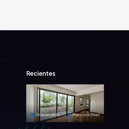
Recientes
ancisco Viteri
2 meses atrás
Francisco Viteri
1 año atr