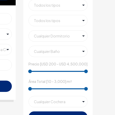
Precio [
USD 200
-
USD 4,500,000
]
Área Total [
10
-
3,000
] m²