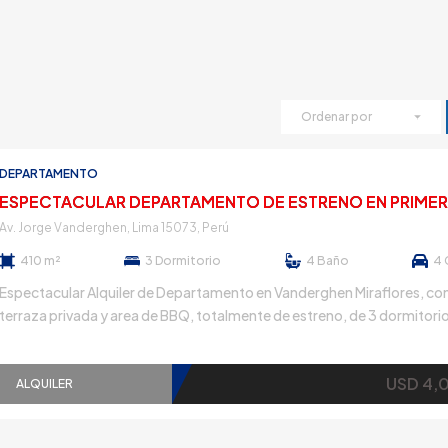
Ordenar por
DEPARTAMENTO
Av. Jorge Vanderghen, Lima 15073, Perú
410 m²
3
Dormitorio
4
Baño
4
Espectacular Alquiler de Departamento en Vanderghen Miraflores, co
terraza privada y area de BBQ, totalmente de estreno, de 3 dormitorio
departamento cuenta con una amplia sala comedor, cocina equipada
comedor de diario, lavandería, cuarto y baño de servicio, baño de vist
USD 4,
ascensor directo al departamento. Además, cuenta con una amplia sa
ALQUILER
estar que […]