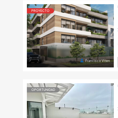
PROYECTO
1 año atrás
F
USD 390,000
1 año atrás
Francisco Viteri
OPORTUNIDAD