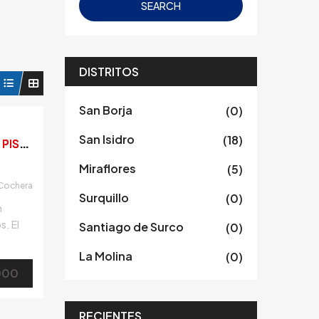
SEARCH
DISTRITOS
San Borja
(0)
San Isidro
(18)
E
SPECTACULAR DEPARTAMENTO DE ESTRENO EN PRIMER PISO CON TERRAZA Y JARDÍN
Miraflores
(5)
Cochera
Surquillo
(0)
n
s. El
Santiago de Surco
(0)
 con
La Molina
(0)
as,
000
la de
RECIENTES