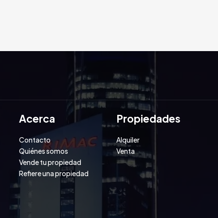
Acerca
Propiedades
Contacto
Alquiler
Quiénes somos
Venta
Vende tu propiedad
Refiere una propiedad
2 años atrás
Francisco Viteri
2 años atrás
Fr