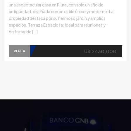
una espectacular casa en Piura, con solo un año de
antigüedad, diseñada con un estilo único y moderno. La
propiedad destaca por su hermoso jardín y amplios
espacios. Terraza Espaciosa: Ideal para reuniones y
disfrutar de […]
USD 430,000
VENTA