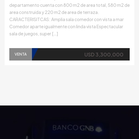
departamento cuenta con 800 m2 de area total, 580 m2 de
area construida y 220 m2 de area de terraza.
CARACTERISITCAS: Amplia sala comedor con vista a mar
Comedor aparte igualmente con linda vista Espectacular
sala de juegos, super […]
USD 3,300,000
VENTA