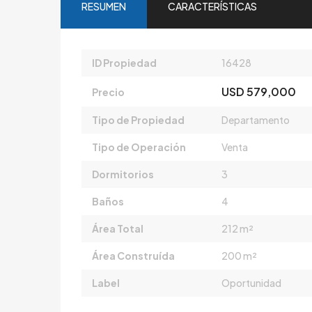
RESUMEN
CARACTERÍSTICAS
ID Propiedad
16428
USD 579,000
Precio
Tipo de Propiedad
Departamento
Tipo de Operación
Venta
Dormitorios
3
Baños
4
Área Total
212 m²
Área Construída
200 m²
Label
Oportunidad