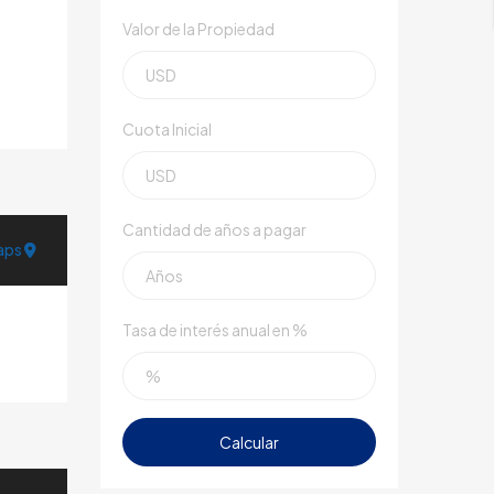
Valor de la Propiedad
Cuota Inicial
Cantidad de años a pagar
aps
Tasa de interés anual en %
Calcular