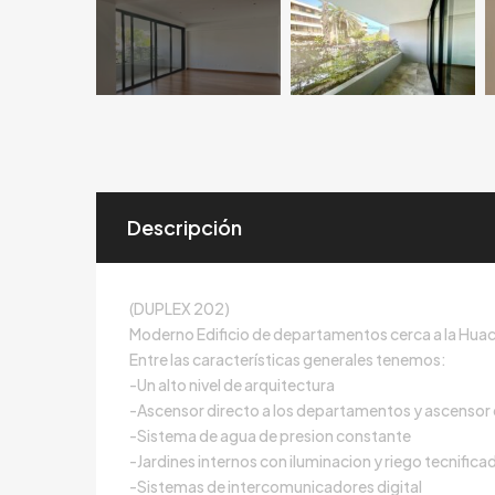
Descripción
(DUPLEX 202)
Moderno Edificio de departamentos cerca a la Huaca 
Entre las características generales tenemos:
-Un alto nivel de arquitectura
-Ascensor directo a los departamentos y ascensor 
-Sistema de agua de presion constante
-Jardines internos con iluminacion y riego tecnifica
-Sistemas de intercomunicadores digital