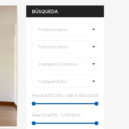
BÚSQUEDA
Precio [
USD 200
-
USD 4,500,000
]
Área Total [
10
-
3,000
] m²