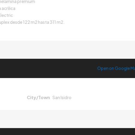
 melamina premium
acrilica
lectric
uplex desde 122 m2 hasta 311 m2.
Open on Google M
City/Town
San Isidro