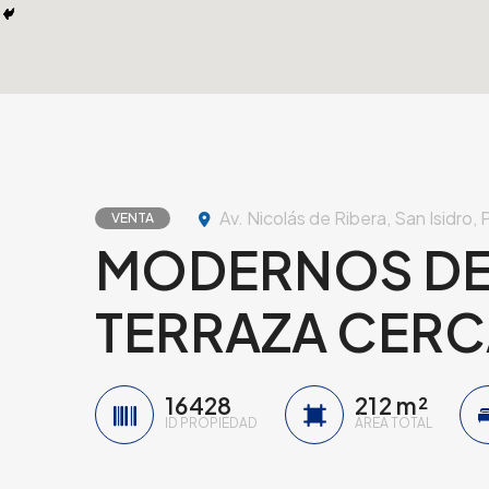
Av. Nicolás de Ribera, San Isidro, 
VENTA
MODERNOS DE
TERRAZA CERCA
16428
212 m²
ID PROPIEDAD
ÁREA TOTAL