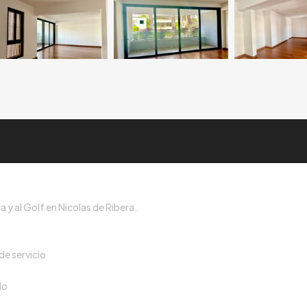
y al Golf en Nicolas de Ribera.
de servicio
do