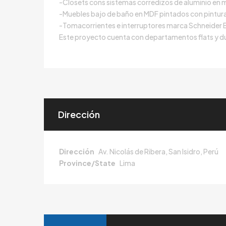
-Closets cons sistemas corredizos de aluminio en
-Muebles bajo de baño en MDF pintados con pintura 
-Tomacorrientes e interruptores marca Schneider E
Este proyecto cuenta con departamentos flats y d
Dirección
Dirección
Av. Nicolás de Ribera, San Isidro, Perú
Province/State
Lima