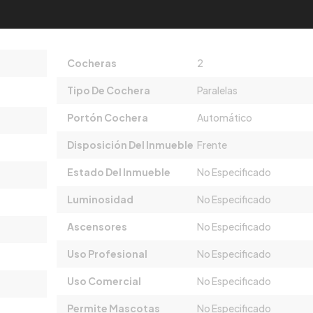
Cocheras
2
Tipo De Cochera
Paralelas
Portón Cochera
Automático
Disposición Del Inmueble
Frente
Estado Del Inmueble
No Especificado
Luminosidad
No Especificado
Ascensores
No Especificado
Uso Profesional
No Especificado
Uso Comercial
No Especificado
Permite Mascotas
No Especificado