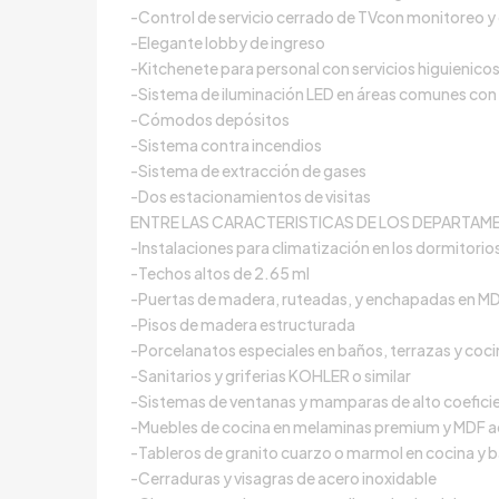
-Control de servicio cerrado de TVcon monitoreo y
-Elegante lobby de ingreso
-Kitchenete para personal con servicios higuienico
-Sistema de iluminación LED en áreas comunes con
-Cómodos depósitos
-Sistema contra incendios
-Sistema de extracción de gases
-Dos estacionamientos de visitas
ENTRE LAS CARACTERISTICAS DE LOS DEPARTA
1 año atrás
F
-Instalaciones para climatización en los dormitorio
-Techos altos de 2.65 ml
-Puertas de madera, ruteadas, y enchapadas en MD
USD 390,000
-Pisos de madera estructurada
-Porcelanatos especiales en baños, terrazas y coc
-Sanitarios y griferias KOHLER o similar
-Sistemas de ventanas y mamparas de alto coefici
-Muebles de cocina en melaminas premium y MDF a
-Tableros de granito cuarzo o marmol en cocina y 
-Cerraduras y visagras de acero inoxidable