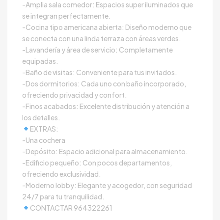
-Amplia sala comedor: Espacios super iluminados que
se integran perfectamente.
-Cocina tipo americana abierta: Diseño moderno que
se conecta con una linda terraza con áreas verdes.
-Lavandería y área de servicio: Completamente
equipadas.
-Baño de visitas: Conveniente para tus invitados.
-Dos dormitorios: Cada uno con baño incorporado,
ofreciendo privacidad y confort.
-Finos acabados: Excelente distribución y atención a
los detalles.
EXTRAS:
-Una cochera
-Depósito: Espacio adicional para almacenamiento.
-Edificio pequeño: Con pocos departamentos,
ofreciendo exclusividad.
-Moderno lobby: Elegante y acogedor, con seguridad
24/7 para tu tranquilidad.
CONTACTAR 964322261