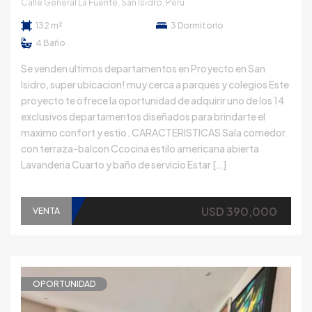
Calle General La Fuente, San Isidro, Perú
132 m²
3
Dormitorio
4
Baño
Se venden ultimos departamentos en Proyecto en San
Isidro, super ubicacion! muy cerca a parques y colegios Este
proyecto te ofrece la oportunidad de adquirir uno de los 14
exclusivos departamentos diseñados para brindarte el
maximo confort y estio. CARACTERISTICAS Sala comedor
con terraza-balcon Ccocina estilo americana abierta
Lavanderia Cuarto y baño de servicio Estar […]
USD 390,000
VENTA
OPORTUNIDAD