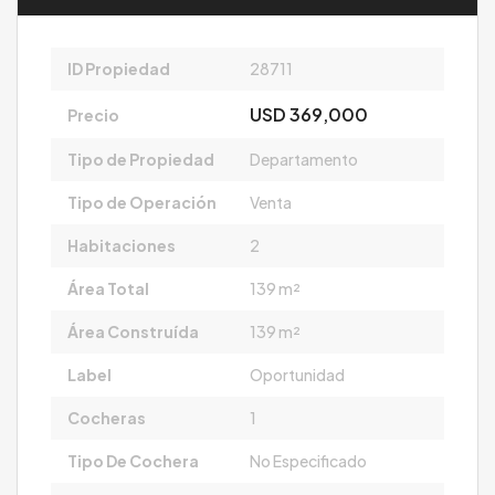
ID Propiedad
28711
USD 369,000
Precio
Tipo de Propiedad
Departamento
Tipo de Operación
Venta
Habitaciones
2
Área Total
139 m²
Área Construída
139 m²
Label
Oportunidad
Cocheras
1
Tipo De Cochera
No Especificado