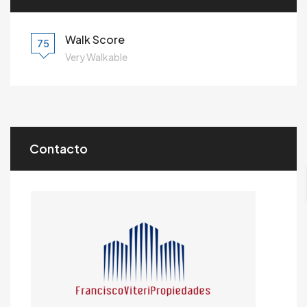
Walk Score
75
Very Walkable
Contacto