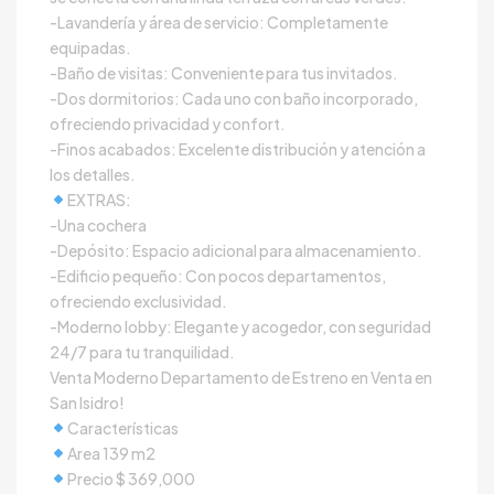
-Lavandería y área de servicio: Completamente
equipadas.
-Baño de visitas: Conveniente para tus invitados.
-Dos dormitorios: Cada uno con baño incorporado,
ofreciendo privacidad y confort.
-Finos acabados: Excelente distribución y atención a
los detalles.
EXTRAS:
-Una cochera
-Depósito: Espacio adicional para almacenamiento.
-Edificio pequeño: Con pocos departamentos,
ofreciendo exclusividad.
-Moderno lobby: Elegante y acogedor, con seguridad
24/7 para tu tranquilidad.
Venta Moderno Departamento de Estreno en Venta en
San Isidro!
Características
Area 139 m2
Precio $ 369,000