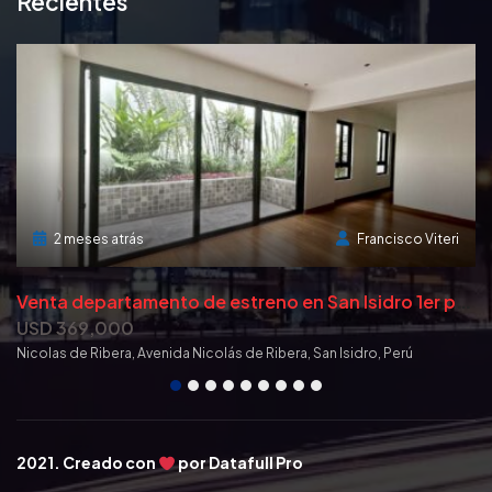
Recientes
2 meses atrás
Francisco Viteri
S
te Local Comercial en Miraflores super ubicación! con estacionamientos
V
enta departamento de estreno en San Isidro 1er piso
USD 369,000
U
Nicolas de Ribera, Avenida Nicolás de Ribera, San Isidro, Perú
Av
2021. Creado con
por
Datafull Pro