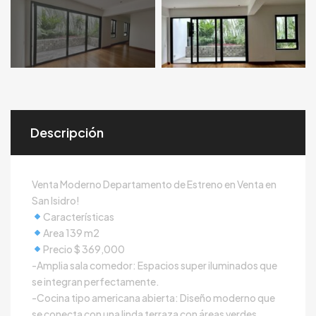
Descripción
Venta Moderno Departamento de Estreno en Venta en
San Isidro!
Características
Area 139 m2
Precio $ 369,000
-Amplia sala comedor: Espacios super iluminados que
se integran perfectamente.
-Cocina tipo americana abierta: Diseño moderno que
se conecta con una linda terraza con áreas verdes.