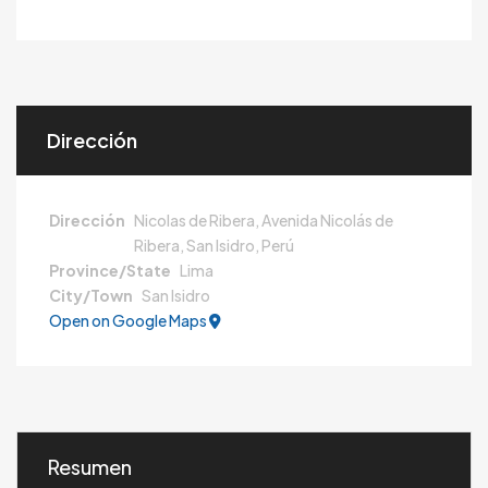
Dirección
Dirección
Nicolas de Ribera, Avenida Nicolás de
Ribera, San Isidro, Perú
Province/State
Lima
City/Town
San Isidro
Open on Google Maps
Resumen