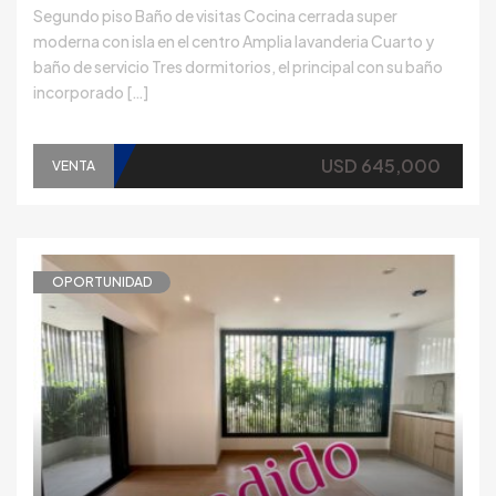
Segundo piso Baño de visitas Cocina cerrada super
moderna con isla en el centro Amplia lavanderia Cuarto y
baño de servicio Tres dormitorios, el principal con su baño
incorporado […]
USD 645,000
VENTA
OPORTUNIDAD