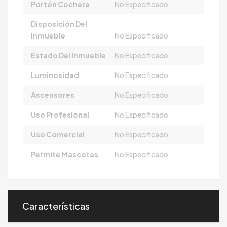
Portón Cochera
No Especificado
Disposición Del
Inmueble
No Especificado
Estado Del Inmueble
No Especificado
Luminosidad
No Especificado
Ascensores
No Especificado
Uso Profesional
No Especificado
Uso Comercial
No Especificado
Permite Mascotas
No Especificado
Características