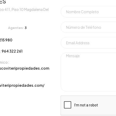
ES
o 411, Piso 10 Magdalena Del
Agentes:
3
215 980
:
964 322 261
nico:
scoviteripropiedades.com
oviteripropiedades.com/