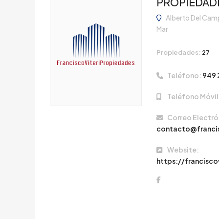
PROPIEDAD
Alberto Del Camp
Mar
Propiedades:
27
Teléfono:
949 
Teléfono Móvil
Correo Electró
contacto@franci
Website:
https://francisc