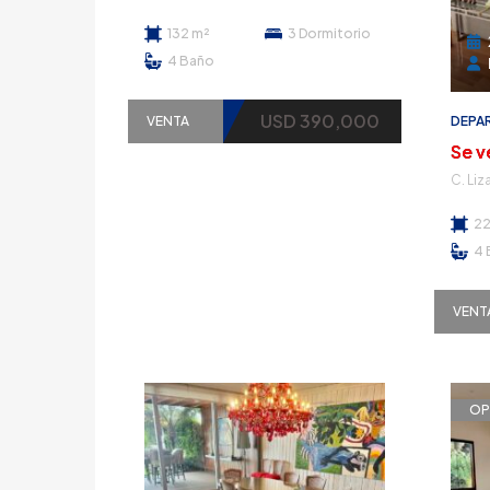
132 m²
3
Dormitorio
4
Baño
USD 390,000
DEPA
VENTA
22
4
VENT
OP