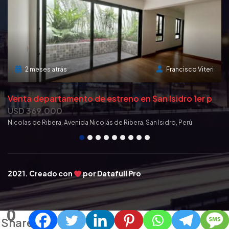
2 meses atrás
Francisco Viteri
S
te Local Comercial en Miraflores super ubicación! con estacionamientos
V
enta departamento de estreno en San Isidro 1er piso
USD 369,000
U
Nicolas de Ribera, Avenida Nicolás de Ribera, San Isidro, Perú
Av
2021. Creado con
por
Datafull Pro
0
0
Shares
Shares