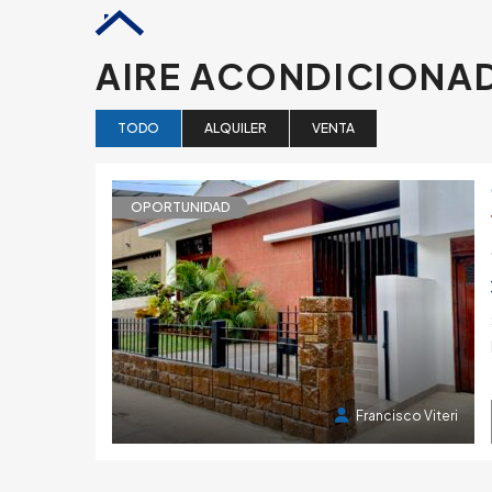
AIRE ACONDICION
TODO
ALQUILER
VENTA
OPORTUNIDAD
3 años atrás
Francisco Viteri