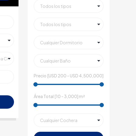
Precio [
USD 200
-
USD 4,500,000
]
Área Total [
10
-
3,000
] m²