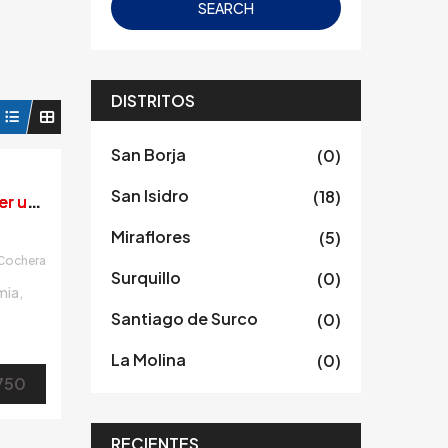
SEARCH
DISTRITOS
San Borja
(0)
San Isidro
(18)
V
enta/Alquiler bonita casa en Piura frente a parque! Super ubicacion!
Miraflores
(5)
Cochera
Surquillo
(0)
mia,
Santiago de Surco
(0)
emás.
La Molina
(0)
o,
750
…]
RECIENTES