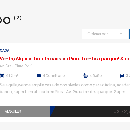
ADO
(2)
Ordenar por
CASA
Av. Grau, Piura, Perú
492 m²
4
Dormitorio
4
Baño
3
Se alquila/vende amplia casa de dos niveles como para oficina, acade
banco, super bien ubicada en Piura, Av. Grau frente a parque. Super
ubicación, muy cerca a supermercados, bancos, cafés, colegios y d
PRIMER NIVEL Tiene un hall de ingreso, baño de visitas, escritorio ampli
USD 2,
amplia sala, comedor aparte, terraza con jardín, cocina cerrada con [
ALQUILER