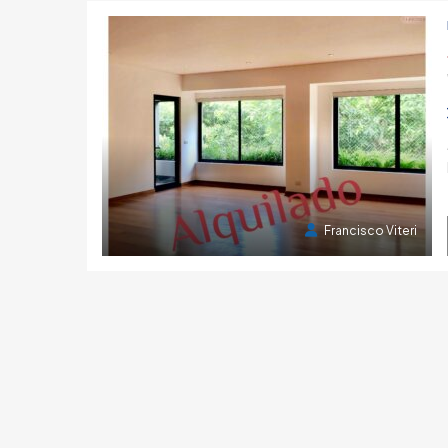
1 año atrás
F
USD 390,000
6 años atrás
Francisco Viteri