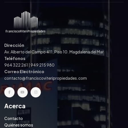
Dirección
Av. Alberto del Campo 411, Piso 10. Magdalena del Mar
Teléfonos
964 322 261 | 949 215 980
Correo Electrónico
contacto@franciscoviteripropiedades.com
Acerca
Contacto
Quiénes somos