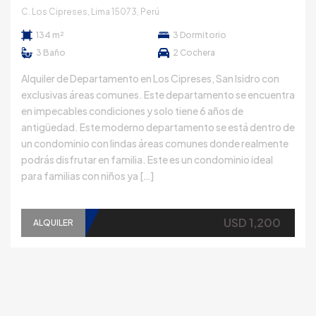
C. Los Cipreses, Lima 15073, Perú
134 m²
3
Dormitorio
3
Baño
2
Cochera
Alquiler de Departamento en Los Cipreses, San Isidro con
exclusivas áreas comunes. Este departamento se encuentra
en impecables condiciones y solo tiene 6 años de
antigüedad. Este moderno departamento se está dentro de
un condominio con lindas áreas comunes donde realmente
podrás disfrutar en familia. Este es un condominio ideal
para familias con niños ya […]
USD 1,200
ALQUILER