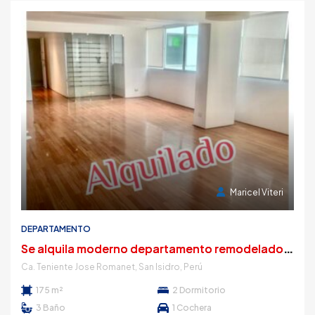
4 años atrás
Maricel Viteri
DEPARTAMENTO
S
e alquila moderno departamento remodelado con linda vista al Golf
Ca. Teniente Jose Romanet, San Isidro, Perú
175 m²
2
Dormitorio
3
Baño
1
Cochera