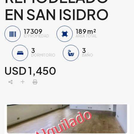
EN SAN ISIDRO
17309
189 m²
ID PROPIEDAD
ÁREA TOTAL
3
3
DORMITORIO
BAÑO
ño atrás
1 año atrás
2 años atr
USD 1,450
anciscoViteri
Francisco Viteri
Francisco V
S
e vende espectacular departamento con linda vista al Golf en San Gabriel Edifico Ciurlizza
M
odernos departtamentos en venta en San Isidro cerca a parque
,590,000
USD 390,000
USD 645,0
Av. Gral. Juan Antonio Pezet, San Isidro, Perú
Calle General La Fuente, San Isidro, Perú