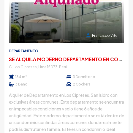
6 años atrás
Francisco Viteri
DEPARTAMENTO
S
E ALQUILA MODERNO DEPARTAMENTO EN CONDOMINIO CON LINDAS ÁREAS COMUNES
C. Los Cipreses, Lima 15073, Perú
134 m²
3
Dormitorio
3
Baño
2
Cochera
Alquiler de Departamento en Los Cipreses, San Isidro con
exclusivas áreas comunes. Este departamento se encuentra
en impecables condiciones y solo tiene 6 años de
antigüedad. Este moderno departamento se está dentro de
un condominio con lindas áreas comunes donde realmente
podrás disfrutar en familia. Este es un condominio ideal