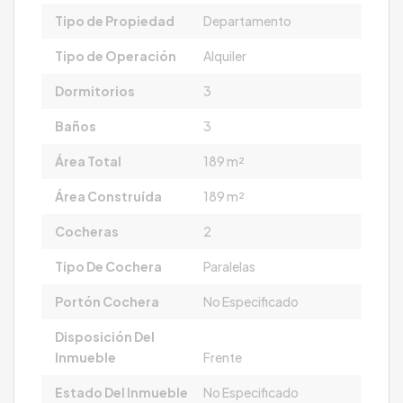
Tipo de Propiedad
Departamento
Tipo de Operación
Alquiler
Dormitorios
3
Baños
3
Área Total
189 m²
Área Construída
189 m²
Cocheras
2
Tipo De Cochera
Paralelas
Portón Cochera
No Especificado
Disposición Del
Inmueble
Frente
Estado Del Inmueble
No Especificado