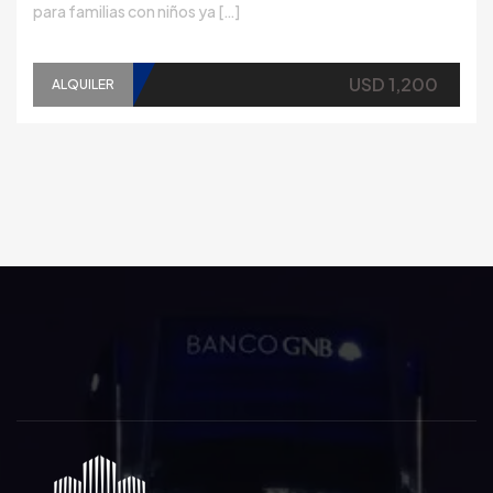
para familias con niños ya […]
USD 1,200
ALQUILER