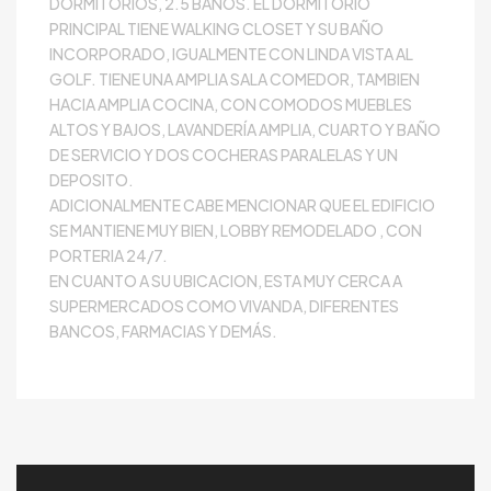
DORMITORIOS, 2.5 BAÑOS. EL DORMITORIO
PRINCIPAL TIENE WALKING CLOSET Y SU BAÑO
INCORPORADO, IGUALMENTE CON LINDA VISTA AL
GOLF. TIENE UNA AMPLIA SALA COMEDOR, TAMBIEN
HACIA AMPLIA COCINA, CON COMODOS MUEBLES
ALTOS Y BAJOS, LAVANDERÍA AMPLIA, CUARTO Y BAÑO
DE SERVICIO Y DOS COCHERAS PARALELAS Y UN
DEPOSITO.
ADICIONALMENTE CABE MENCIONAR QUE EL EDIFICIO
SE MANTIENE MUY BIEN, LOBBY REMODELADO , CON
PORTERIA 24/7.
EN CUANTO A SU UBICACION, ESTA MUY CERCA A
SUPERMERCADOS COMO VIVANDA, DIFERENTES
BANCOS, FARMACIAS Y DEMÁS.