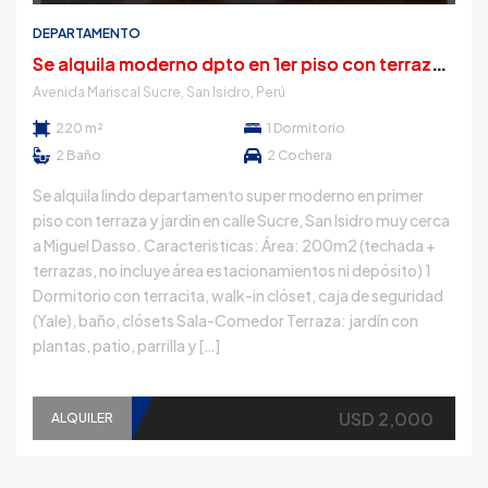
DEPARTAMENTO
S
e alquila moderno dpto en 1er piso con terraza y jardin muy cerca a Miguel Dasso
Avenida Mariscal Sucre, San Isidro, Perú
220 m²
1
Dormitorio
2
Baño
2
Cochera
Se alquila lindo departamento super moderno en primer
piso con terraza y jardin en calle Sucre, San Isidro muy cerca
a Miguel Dasso. Caracteristicas: Área: 200m2 (techada +
terrazas, no incluye área estacionamientos ni depósito) 1
Dormitorio con terracita, walk-in clóset, caja de seguridad
(Yale), baño, clósets Sala-Comedor Terraza: jardín con
plantas, patio, parrilla y […]
USD 2,000
ALQUILER