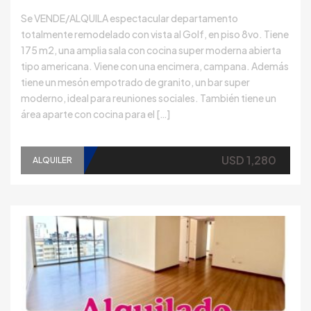
Se VENDE/ALQUILA espectacular departamento
totalmente remodelado con vista al Golf, en piso 8vo. Tiene
175 m2, una amplia sala con cocina super moderna abierta
tipo americana. Viene con una encimera, campana. Además
tiene un mesón empotrado de granito, un bar super
moderno, ideal para reuniones sociales. También tiene un
área aparte con cocina para el […]
USD 1,280
ALQUILER