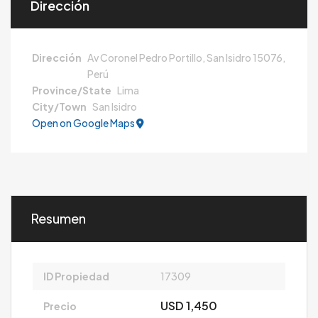
Dirección
Dirección
Av Coronel Pedro Portillo, San Isidro 15076,
Perú
Province/State
Lima
City/Town
San Isidro
Open on Google Maps
Resumen
ID Propiedad
17309
USD 1,450
Precio