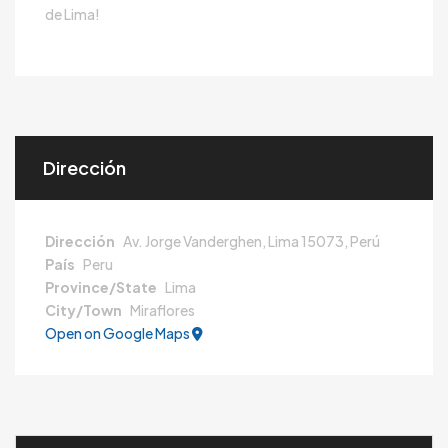
de Lima!
Dirección
Dirección
Av. Jorge Vanderghen, Lima 15073, Perú
País
Peru
Province/State
Lima
City/Town
Miraflores
Open on Google Maps