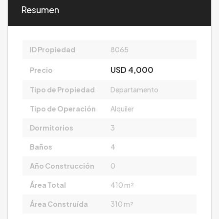
Resumen
ID Propiedad
8065
USD 4,000
Precio
Tipo de Propiedad
Departamento
Tipo de Operación
Alquiler
Dormitorios
3
Baños
4
Año Construcción
0
Área Total
410 m²
Área Construída
310 m²