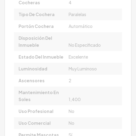
Cocheras
4
Tipo De Cochera
Paralelas
Portón Cochera
Automático
Disposición Del
Inmueble
No Especificado
Estado Del Inmueble
Excelente
Luminosidad
Muy Luminoso
Ascensores
2
Mantenimiento En
Soles
1,400
Uso Profesional
No
Uso Comercial
No
Permite Mascotas
Sí