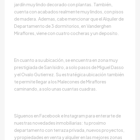
jardín muy lindo decorado con plantas. También,
cuenta con acabados realmente muy lindos, con pisos
de madera. Ademas, cabe mencionar que el Alquiler de
Departamento de 3 dormitorios, en Vanderghen
Miraflores, viene con cuatro cocheras y un deposito.
En cuanto a su ubicación, se encuentra en zona muy
prestigiada de San Isidro, a solo pasos de Miguel Dasso
y el Ovalo Gutierrez. Su estratégica ubicación también
te permite llegar a los Malecones de Miraflores
caminando, a solo unas cuantas cuadras.
Síguenos en
Facebook
e
Instagram
para enterarte de
nuestras novedades inmobiliarias: tu proximo
departamento
con terraza privada, nuevos proyectos,
y propiedades en venta y alquiler en las mejores zonas