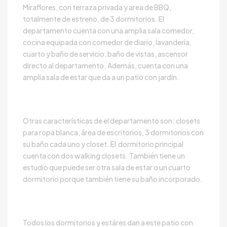
Miraflores, con terraza privada y area de BBQ,
totalmente de estreno, de 3 dormitorios. El
departamento cuenta con una amplia sala comedor,
cocina equipada con comedor de diario, lavandería,
cuarto y baño de servicio, baño de vistas, ascensor
directo al departamento. Además, cuenta con una
amplia sala de estar que da a un patio con jardín.
Otras características de el departamento son: closets
para ropa blanca, área de escritorios, 3 dormitorios con
su baño cada uno y closet. El dormitorio principal
cuenta con dos walking closets. También tiene un
estudio que puede ser otra sala de estar o un cuarto
dormitorio porque también tiene su baño incorporado.
Todos los dormitorios y estáres dan a este patio con