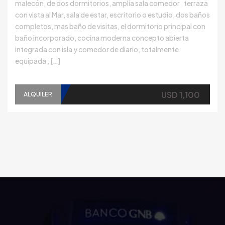
malecón, de dos dormitorios, amplia sala comedor , terraza
con vista al Mar, sala de estar, escritorio o estudio, dos baños
completos, mas baño de visitas, el dormitorio principal con
baño incorporado, cocina moderna concepto abierta
integrada con isla y comedor de diario, totalmente
equipada , […]
USD 1,100
ALQUILER