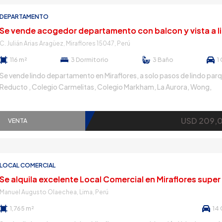
DEPARTAMENTO
C. Julián Arias Aragüez, Miraflores 15047, Perú
116 m²
3
Dormitorio
3
Baño
1
Se vende lindo departamento en Miraflores, a solo pasos de lindo par
Reducto , Colegio Carmelitas, Colegio Markham, La Aurora, Wong,
restaurantes, cafés, bancos y demás. Este departamento cuenta con
vista privilegiada hacia un hermoso jardín interno del edificio, adorna
USD 209,
plantas decorativas que aportan un toque de naturaleza y serenidad.
VENTA
CARACTERISITICAS Sala comedor […]
LOCAL COMERCIAL
Manuel Augusto Olaechea, Lima, Perú
1,765 m²
14