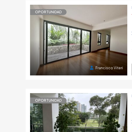
OPORTUNIDAD
1 año atrás
F
USD 390,000
2 meses atrás
Francisco Viteri
OPORTUNIDAD