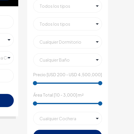
Precio [
USD 200
-
USD 4,500,000
]
Área Total [
10
-
3,000
] m²