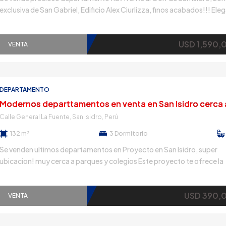
exclusiva de San Gabriel, Edificio Alex Ciurlizza, finos acabados!!! Ele
moderno lobby, areas comunes como piscina temperada, gimnasio, 
saunas y dos baños con duchas CARACTERISITCAS Area total 383 m
USD 1,590,
Ascensor directo al departamento Espectacular vista al Golf Amplio r
VENTA
Baño de […]
DEPARTAMENTO
Calle General La Fuente, San Isidro, Perú
132 m²
3
Dormitorio
Se venden ultimos departamentos en Proyecto en San Isidro, super
ubicacion! muy cerca a parques y colegios Este proyecto te ofrece la
oportunidad de adquirir uno de los 14 exclusivos departamentos dis
para brindarte el maximo confort y estio. CARACTERISTICAS Sala c
USD 390,
con terraza-balcon Ccocina estilo americana abierta Lavanderia Cuar
VENTA
baño de servicio Estar […]