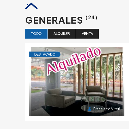
GENERALES
(24)
TODO
ALQUILER
VENTA
DESTACADO
6 años atrás
Francisco Viteri