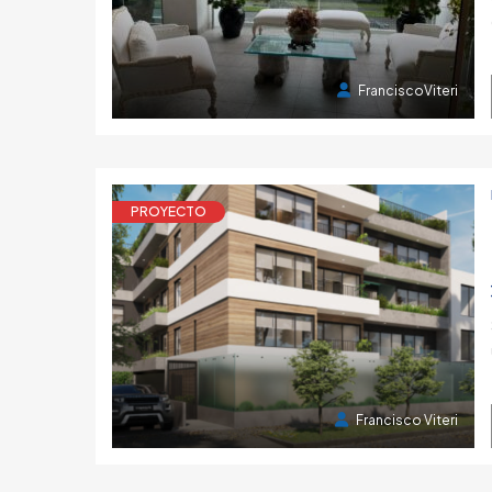
1 año atrás
FranciscoViteri
PROYECTO
1 año atrás
Francisco Viteri