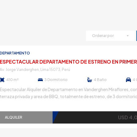
Ordenar por
DEPARTAMENTO
Av. Jorge Vanderghen, Lima 15073, Perú
410 m²
3
Dormitorio
4
Baño
4
Espectacular Alquiler de Departamento en Vanderghen Miraflores, co
terraza privada y area de BBQ, totalmente de estreno, de 3 dormitorio
departamento cuenta con una amplia sala comedor, cocina equipada
comedor de diario, lavandería, cuarto y baño de servicio, baño de vist
USD 4,
ascensor directo al departamento. Además, cuenta con una amplia sa
ALQUILER
estar que […]