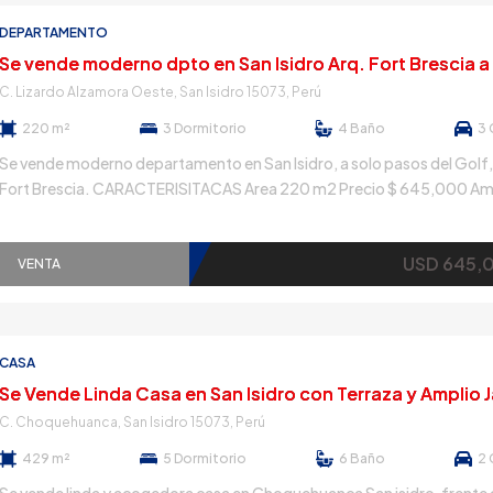
DEPARTAMENTO
C. Lizardo Alzamora Oeste, San Isidro 15073, Perú
220 m²
3
Dormitorio
4
Baño
3
Se vende moderno departamento en San Isidro, a solo pasos del Golf,
Fort Brescia. CARACTERISITACAS Area 220 m2 Precio $ 645,000 Am
sala comedor Terraza Segundo piso Baño de visitas Cocina cerrada s
moderna con isla en el centro Amplia lavanderia Cuarto y baño de serv
USD 645,
Tres dormitorios, el principal con su baño incorporado […]
VENTA
CASA
C. Choquehuanca, San Isidro 15073, Perú
429 m²
5
Dormitorio
6
Baño
2