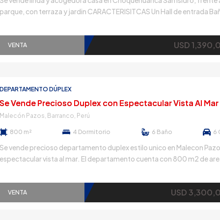
Se vende linda y acogedora casa en Choquehuanca San isidro, frente 
parque, con terraza y jardin CARACTERISITCAS Un Hall de entrada Ba
visitas Amplia sala comedor Terraza comoda que da a un lindo jardin 
dormitorios de muy buen tamaño, principal con su baño incorporado 
USD 1,390,
estar Amplia cocina con comedor de […]
VENTA
DEPARTAMENTO DÚPLEX
Malecón Pazos, Barranco, Perú
800 m²
4
Dormitorio
6
Baño
6
Se vende precioso departamento duplex estilo unico en Malecon Pazo
espectacular vista al mar. El departamento cuenta con 800 m2 de area
580 m2 de area construida y 220 m2 de area de terraza.
CARACTERISITCAS: Amplia sala comedor con vista a mar Comedor a
USD 3,300,
igualmente con linda vista Espectacular sala de juegos, super […]
VENTA