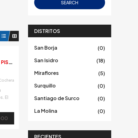
SEARCH
DISTRITOS
San Borja
(0)
San Isidro
(18)
E
SPECTACULAR DEPARTAMENTO DE ESTRENO EN PRIMER PISO CON TERRAZA Y JARDÍN
Miraflores
(5)
Cochera
Surquillo
(0)
n
s. El
Santiago de Surco
(0)
 con
La Molina
(0)
as,
000
la de
RECIENTES